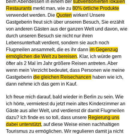
beim Abendessen in einem der
subventionierten lokalen
Restaurants
merkt man, wie zu
80% örtliche Produkte
verwendet werden. Die
Quoten
wirken! Unsere
Gastgeberin freut sich über unseren Besuch, Sie erzählt
von anderen Gästen aus der ganzen Welt und davon, wie
durch unseren Besuch sie nicht nur ihren
Lebensunterhalt verdient, sondern sie auch noch
Flugmeilen ansammelt, die es ihr dann
im Gegenzug
ermöglichen die Welt zu bereisen
. Klar, ich würde gern
öfter als 2 Mal im Jahr größere Reisen antreten. Aber
wenn mein Verzicht bedeutet, dass Personen wie meine
Gastgeberin
die gleichen Reisechancen
haben wie ich,
dann nehme ich das gern in Kauf.
Ich freue mich darauf, bald wieder in Berlin zu sein. Wie
ich hörte, vermietest du jetzt mein altes Kinderzimmer an
Gäste aus aller Welt, und verdienst dir damit Flugmeilen
dazu? Ich finde es so toll, dass unsere
Regierung uns
dabei unterstützt
, auf diese Weise einen nachhaltigen
Tourismus zu ermöglichen. Wir regulieren damit ja nicht